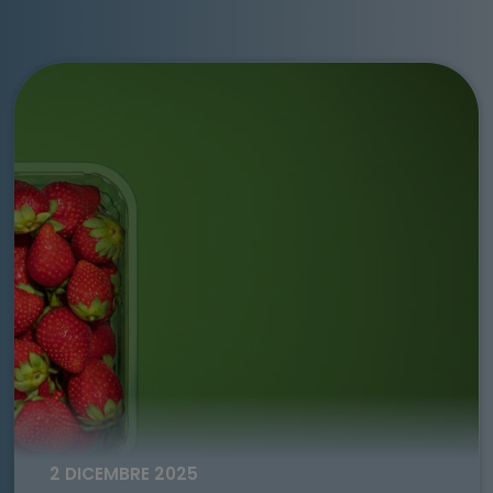
Go to: Il valore del rPET negli imballaggi ortofrutticoli: i r
2 DICEMBRE 2025