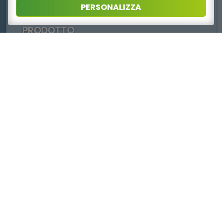
L’IMPEGNO PRO FOOD PER L’EPD
PERSONALIZZA
DICHIARAZIONE AMBIENTALE DI
PRODOTTO
LEGGI
PRO FOOD
Gruppo Produttori Imballaggi per Alimenti Freschi
c/o Unionplast/Federazione Gomma Plastica
via San Vittore 36
20123
-
Milano
, (MI)
E-mail:
info@profooditalia.it