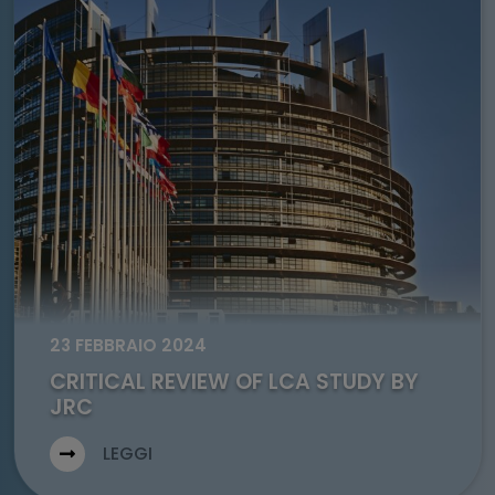
Go to: Critical review of LCA study by JRC
23 FEBBRAIO 2024
CRITICAL REVIEW OF LCA STUDY BY
JRC
LEGGI