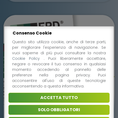
Consenso Cookie
Questo sito utilizza cookie, anche di terze parti,
per migliorare l'esperienza di navigazione. Se
Go to: L’impegno PRO FOOD per l’EPD Dichiarazione Ambi
vuoi saperne di più puoi consultare la nostra
Cookie Policy
. Puoi liberamente accettare,
negare o revocare il tuo consenso in qualsiasi
momento accedendo al pannello delle
preferenze nella pagina privacy. Puoi
acconsentire all'uso di queste tecnologie
acconsentendo a questa informativa.
ACCETTA TUTTO
SOLO OBBLIGATORI
28 OTTOBRE 2021