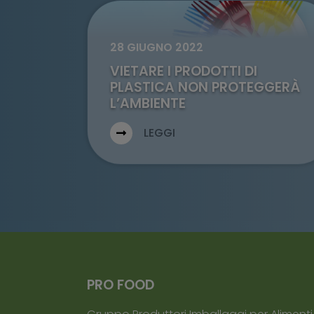
28 GIUGNO 2022
VIETARE I PRODOTTI DI
PLASTICA NON PROTEGGERÀ
Go to: Vietare i prodotti di plastica non 
L’AMBIENTE
LEGGI
PRO FOOD