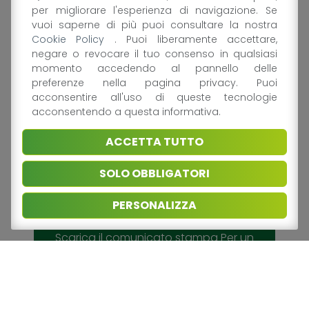
sostenibile
per migliorare l'esperienza di navigazione. Se
vuoi saperne di più puoi consultare la nostra
Cookie Policy
. Puoi liberamente accettare,
Nonostante l’affermata necessità di un
negare o revocare il tuo consenso in qualsiasi
approccio imparziale verso i diversi materiali
momento accedendo al pannello delle
preferenze nella pagina privacy. Puoi
e il recente voto plenario del Parlamento
acconsentire all'uso di queste tecnologie
Europeo -intervento correttivo e
acconsentendo a questa informativa.
ragionevole- il dibattito sul PPWR-
regolamento sugli imballaggi e sui rifiuti da
ACCETTA TUTTO
imballaggio – resta animato da preconcetti
ideologici e da uno spirito punitivo verso gli
SOLO OBBLIGATORI
imballaggi in plastica per alimenti.
PERSONALIZZA
Scarica il comunicato stampa Per un
PPWR imparziale, costruttivo e
sostenibile - Gli imballaggi in plastica
per alimenti della filiera italiana sono
già sostenibili e non devono essere