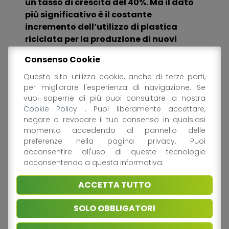
un tasso di crescita del 40%. Ma il dato
più significativo è il costante
incremento dell’utilizzo di plastica
riciclata per la produzione di nuovi
articoli che nel 2022 ha raggiunto il 21,5%
Consenso Cookie
di tutta la plastica impiegata della
produzione di nuovi oggetti.
Questo sito utilizza cookie, anche di terze parti,
per migliorare l'esperienza di navigazione. Se
vuoi saperne di più puoi consultare la nostra
Cookie Policy
. Puoi liberamente accettare,
negare o revocare il tuo consenso in qualsiasi
Pro Food a favore dell’economia
momento accedendo al pannello delle
circolare
preferenze nella pagina privacy. Puoi
acconsentire all'uso di queste tecnologie
acconsentendo a questa informativa.
ACCETTA TUTTO
Questo risultato, che vede l’Italia in una
posizione di assoluta leadership in Europa
SOLO OBBLIGATORI
(dove l’impiego di plastica riciclata è
inferiore al 10%), è frutto dell’impegno di tutta