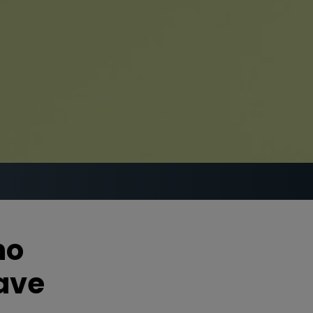
no
rave