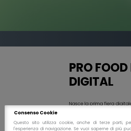
PRO FOOD
DIGITAL
Nasce la prima fiera digital
italiana dell’ortofrutta nel
Consenso Cookie
Pro Food è presente con un
Questo sito utilizza cookie, anche di terze parti, pe
l'esperienza di navigazione. Se vuoi saperne di più pu
fiera all’insegna dell’attenz