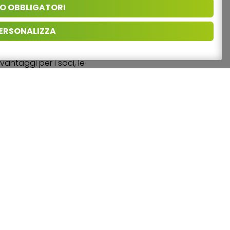
O OBBLIGATORI
 investono nella ricerca e
fissare un appuntamento e
ERSONALIZZA
antaggi per i soci, le
nomia circolare.
e Pro Food utilizza per
a e corretta. E per
o.
i Rimini. Chi perde un anno,
zi”.