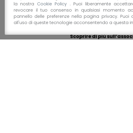
la nostra
Cookie Policy
. Puoi liberamente accetta
Scoprire le novità nel fo
revocare il tuo consenso in qualsiasi momento a
pannello delle preferenze nella pagina privacy. Puoi 
trovano soluzioni sempre n
all'uso di queste tecnologie acconsentendo a questa in
dialogare in diretta stream
Scoprire di più sull’assoc
attività Pro Food e le prop
La piattaforma interattiva 
lavorare a fianco dei profes
incontrare, almeno virtual
La versione classica di Macf
si perde tutte le news, keep
Pubblicato il:
2 Settembre 20