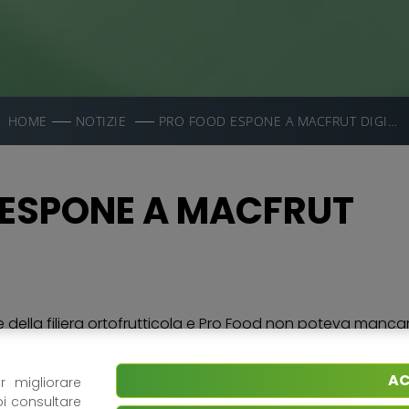
HOME
NOTIZIE
PRO FOOD ESPONE A MACFRUT DIGITAL
 ESPONE A MACFRUT
e della filiera ortofrutticola e Pro Food non poteva mancar
 mondo, si terrà dall’8 al 10 settembre 2020 in versione escl
AC
o stand digitale, con accesso gratuito e immediato da qu
r migliorare
oi consultare
ione all’ambiente. Allo stand virtuale è possibile: