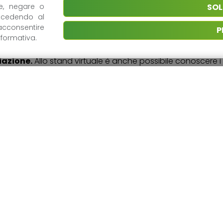
SOL
re, negare o
od packaging in plastica sostenibile.
I nostri produttori
ccedendo al
acconsentire
uove, sostenibili e assolutamente efficaci. L’utente può 
P
formativa.
ing come se fosse in fiera.
iazione.
Allo stand virtuale è anche possibile conoscere i v
oste sempre basate su dati concreti e sui principi dell’eco
di Macfrut Digital è uno strumento semplice ed efficace, ch
sionisti dell’ortofrutta, attraverso un’informazione veritier
mente, le persone interessate da qualsiasi parte del mond
ruit tornerà nel maggio 2021 presso il quartiere fieristico d
 in contact su macfrutdigital.com nella sezione “Enti e servi
20
Categorie:
Notizie