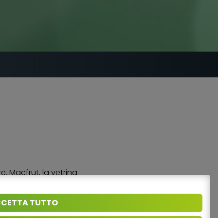
e. Macfrut, la vetrina
usivamente online.
CETTA TUTTO
alsiasi device, per una