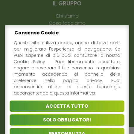
IL GRUPPO
Chi siamo
Cosa facciamo
Perché associarsi
Consenso Cookie
Sostenibilità
Questo sito utilizza cookie, anche di terze parti,
Contatti
per migliorare l'esperienza di navigazione. Se
vuoi saperne di più puoi consultare la nostra
MEDIA & PRESS
Cookie Policy
. Puoi liberamente accettare,
negare o revocare il tuo consenso in qualsiasi
News ed Eventi
momento accedendo al pannello delle
preferenze nella pagina privacy. Puoi
Video
acconsentire all'uso di queste tecnologie
Dati e Ricerche
acconsentendo a questa informativa.
SEGUICI SU
ACCETTA TUTTO
SOLO OBBLIGATORI
PERSONALIZZA